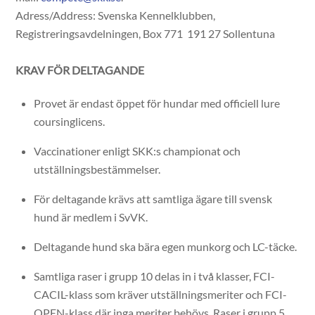
Adress/Address: Svenska Kennelklubben,
Registreringsavdelningen, Box 771 191 27 Sollentuna
KRAV FÖR DELTAGANDE
Provet är endast öppet för hundar med officiell lure
coursinglicens.
Vaccinationer enligt SKK:s championat och
utställningsbestämmelser.
För deltagande krävs att samtliga ägare till svensk
hund är medlem i SvVK.
Deltagande hund ska bära egen munkorg och LC-täcke.
Samtliga raser i grupp 10 delas in i två klasser, FCI-
CACIL-klass som kräver utställningsmeriter och FCI-
OPEN-klass där inga meriter behövs. Raser i grupp 5