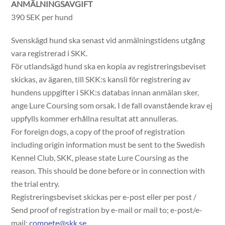
ANMÄLNINGSAVGIFT
390 SEK per hund
Svenskägd hund ska senast vid anmälningstidens utgång
vara registrerad i SKK.
För utlandsägd hund ska en kopia av registreringsbeviset
skickas, av ägaren, till SKK:s kansli för registrering av
hundens uppgifter i SKK:s databas innan anmälan sker,
ange Lure Coursing som orsak. I de fall ovanstående krav ej
uppfylls kommer erhållna resultat att annulleras.
For foreign dogs, a copy of the proof of registration
including origin information must be sent to the Swedish
Kennel Club, SKK, please state Lure Coursing as the
reason. This should be done before or in connection with
the trial entry.
Registreringsbeviset skickas per e-post eller per post /
Send proof of registration by e-mail or mail to; e-post/e-
mail:
compete@skk.se
.