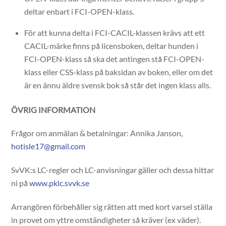
deltar enbart i FCI-OPEN-klass.
För att kunna delta i FCI-CACIL-klassen krävs att ett
CACIL-märke finns på licensboken, deltar hunden i
FCI-OPEN-klass så ska det antingen stå FCI-OPEN-
klass eller CSS-klass på baksidan av boken, eller om det
är en ännu äldre svensk bok så står det ingen klass alls.
ÖVRIG INFORMATION
Frågor om anmälan & betalningar: Annika Janson,
hotisle17@gmail.com
SvVK:s LC-regler och LC-anvisningar gäller och dessa hittar
ni på
www.pklc.svvk.se
Arrangören förbehåller sig rätten att med kort varsel ställa
in provet om yttre omständigheter så kräver (ex väder).