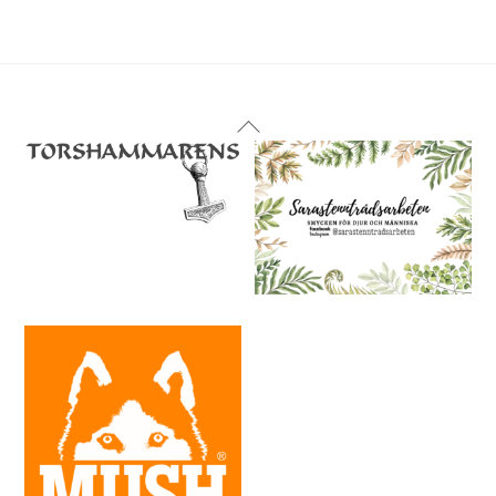
Back
To
Top