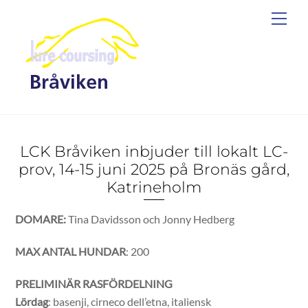
Skip
Men
to
content
LCK Bråviken inbjuder till lokalt LC-
prov, 14-15 juni 2025 på Bronäs gård,
Katrineholm
DOMARE:
Tina Davidsson och Jonny Hedberg
MAX ANTAL HUNDAR
: 200
PRELIMINÄR RASFÖRDELNING
Lördag
: basenji, cirneco dell’etna, italiensk