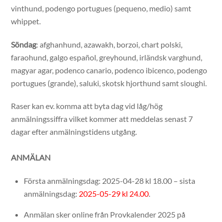
vinthund, podengo portugues (pequeno, medio) samt
whippet.
Söndag
: afghanhund, azawakh, borzoi, chart polski,
faraohund, galgo español, greyhound, irländsk varghund,
magyar agar, podenco canario, podenco ibicenco, podengo
portugues (grande), saluki, skotsk hjorthund samt sloughi.
Raser kan ev. komma att byta dag vid låg/hög
anmälningssiffra vilket kommer att meddelas senast 7
dagar efter anmälningstidens utgång.
ANMÄLAN
Första anmälningsdag: 2025-04-28 kl 18.00 – sista
anmälningsdag:
2025-05-29 kl 24.00
.
Anmälan sker online från Provkalender 2025 på